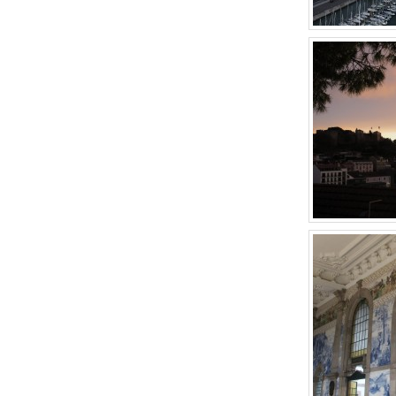
月
ま
30
で
日
by
mtravel