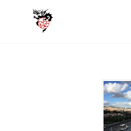
コ
ム
ン
ト
テ
ラ
ン
ベ
エ
君
ツ
ル
は
ム
へ
行
ト
ス
く
キ
ラ
写
の
ッ
ベ
か
真
プ
ル
そ
集
ん
な
2024
に
年
し
11
て