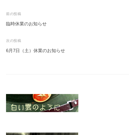
投
前の投稿
稿
臨時休業のお知らせ
ナ
ビ
次の投稿
ゲ
6月7日（土）休業のお知らせ
ー
シ
ョ
ン