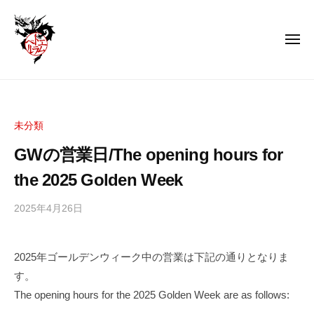
エ
コ
ム
ン
ト
メ
テ
ラ
ニ
ュ
ン
ベ
ー
エ
君
ル
ツ
ム
は
へ
行
ト
ス
未分類
く
ラ
キ
の
GWの営業日/The opening hours for
ベ
ッ
か
ル
the 2025 Golden Week
プ
そ
ん
2025年4月26日
b
な
y
に
m
し
2025年ゴールデンウィーク中の営業は下記の通りとなりま
t
て
す。
r
ま
a
The opening hours for the 2025 Golden Week are as follows:
で
v