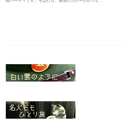
睦パーティです。そば打ち、過去のカレーのレシピ...
a
v
e
l