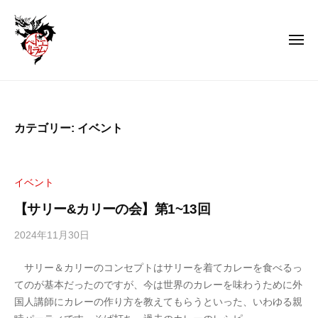
エ
コ
ム
ン
ト
メ
テ
ラ
ニ
ュ
ン
ベ
ー
エ
君
ル
ツ
ム
は
へ
行
ト
ス
カテゴリー:
イベント
く
ラ
キ
の
ベ
ッ
か
ル
プ
イベント
そ
ん
【サリー&カリーの会】第1~13回
な
2024年11月30日
b
に
y
し
サリー＆カリーのコンセプトはサリーを着てカレーを食べるっ
m
て
てのが基本だったのですが、今は世界のカレーを味わうために外
t
ま
国人講師にカレーの作り方を教えてもらうといった、いわゆる親
r
で